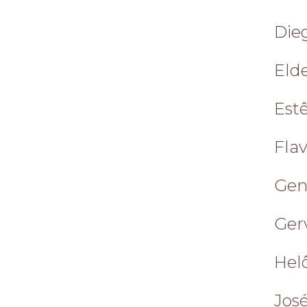
Die
Eld
Estê
Fla
Gen
Ger
Hel
Jos