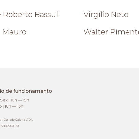
é Roberto Bassul
Virgílio Neto
z Mauro
Walter Piment
io de funcionamento
Sex | 10h — 19h
 | 10h — 13h
al: Cerrado Galeria LTDA
22.130/0001-30