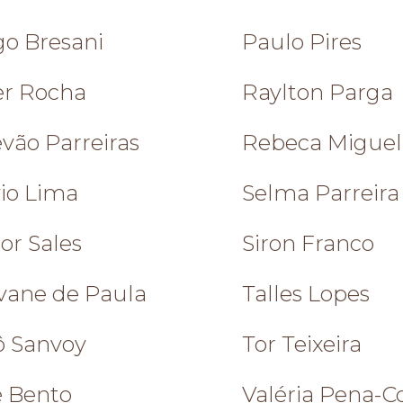
go Bresani
Paulo Pires
er Rocha
Raylton Parga
vão Parreiras
Rebeca Miguel
vio Lima
Selma Parreira
or Sales
Siron Franco
vane de Paula
Talles Lopes
ô Sanvoy
Tor Teixeira
é Bento
Valéria Pena-C