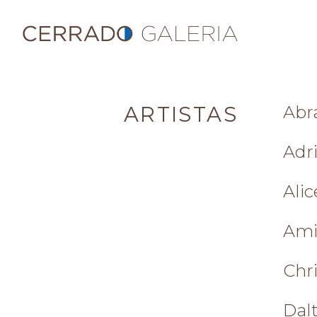
ARTISTAS
Abr
Adri
Alic
Ami
Chr
Dal