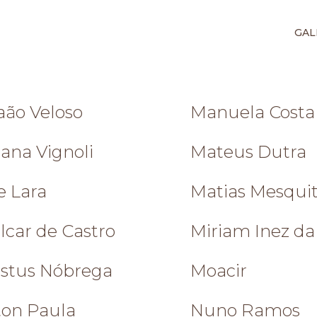
GAL
aão Veloso
Manuela Costa 
ana Vignoli
Mateus Dutra
e Lara
Matias Mesqui
lcar de Castro
Miriam Inez da 
istus Nóbrega
Moacir
ton Paula
Nuno Ramos