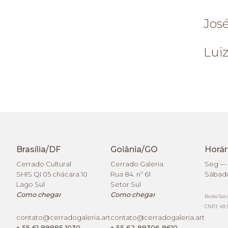
Jos
Lui
Brasília/DF
Goiânia/GO
Horár
Cerrado Cultural
Cerrado Galeria
Seg — 
SHIS QI 05 chácara 10
Rua 84. nº 61
Sábado
Lago Sul
Setor Sul
Como chegar
Como chegar
Razão Soci
CNPJ: 49.3
contato@cerradogaleria.art
contato@cerradogaleria.art
+ 55 61 99885 1030
+ 55 62 99306 9610