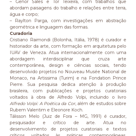
– Genor Sales e Tor Teixeira, com trabalhos que
abordam paisagens do trabalho e relações entre terra,
água e corpo;
– Raylton Parga, com investigações em abstração
geométrica e linguagem das formas.
Curadoria
Cristiano Raimondi (Bolonha, Itália, 1978) é curador e
historiador da arte, com formação em arquitetura pelo
IUAV de Veneza. Atua internacionalmente com uma
abordagem interdisciplinar que cruza arte
contemporânea, design e ciências sociais, tendo
desenvolvido projetos no Nouveau Musée National de
Monaco, na Artissima (Turim) e na Fondation Prince
Pierre. Sua pesquisa dedica atenção à produção
brasileira, com publicações e projetos curatoriais
voltados à obra de Alfredo Volpi, incluindo o livro
Alfredo Volpi: A Poética da Cor
, além de estudos sobre
Rubem Valentim e Eleonore Koch.
Tálisson Melo (Juiz de Fora – MG, 1991) é curador,
pesquisador e crítico de arte. Atua no
desenvolvimento de projetos curatoriais e textos
críticos voltados às práticas contemporâneas,