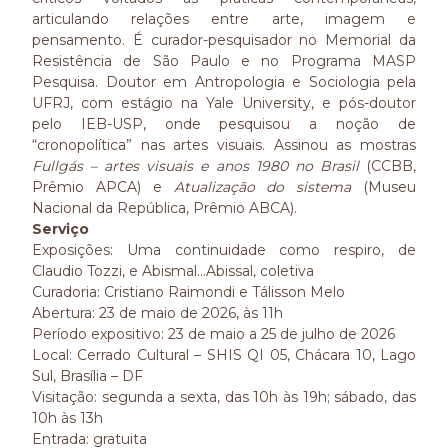
articulando relações entre arte, imagem e
pensamento. É curador-pesquisador no Memorial da
Resistência de São Paulo e no Programa MASP
Pesquisa. Doutor em Antropologia e Sociologia pela
UFRJ, com estágio na Yale University, e pós-doutor
pelo IEB-USP, onde pesquisou a noção de
“cronopolítica” nas artes visuais. Assinou as mostras
Fullgás – artes visuais e anos 1980 no Brasil
(CCBB,
Prêmio APCA) e
Atualização do sistema
(Museu
Nacional da República, Prêmio ABCA).
Serviço
Exposições: Uma continuidade como respiro, de
Claudio Tozzi, e Abismal…Abissal, coletiva
Curadoria: Cristiano Raimondi e Tálisson Melo
Abertura: 23 de maio de 2026, às 11h
Período expositivo: 23 de maio a 25 de julho de 2026
Local: Cerrado Cultural – SHIS QI 05, Chácara 10, Lago
Sul, Brasília – DF
Visitação: segunda a sexta, das 10h às 19h; sábado, das
10h às 13h
Entrada: gratuita