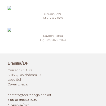
Claudio Tozzi

Multidão, 1968
Raylton Parga

Figuras, 2022-2023
Brasília/DF
Cerrado Cultural
SHIS QI 05 chácara 10
Lago Sul
Como chegar
contato@cerradogaleria.art
+ 55 61 99885 1030
Goiânia/GO