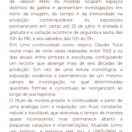
de Tálisson Melo. As mostras ocupam espaços
distintos da galeria e apresentam investigações em
torno da imagem, do tempo e da interioridade na
produção contemporânea. As exposições
permanecem em cartaz até 25 de julho. A entrada é
gratuita e a visitação acontece de segunda a sexta, das
10h às 19h, e aos sábados, das 10h às 13h.
Em
Uma continuidade como respiro
, Claudio Tozzi
reúne mais de vinte obras realizadas entre 1963 e os
dias atuais, entre pinturas e esculturas, configurando
um recorte que abrange mais de seis décadas de
produção. Em vez de uma leitura cronológica, a
exposição evidencia a permanência de um mesmo
campo de investigação, no qual determinadas
questões formais e conceituais se reorganizam ao
longo de sua trajetória.
O título da mostra propõe a continuidade a partir de
uma analogia com a respiração: um fluxo constante,
natural e inevitável, que atravessa o tempo de maneira
quase inconsciente, mas permanece aberto a
pequenas variações e intensificações. Atuando como
um prólogo, a histórica tela
Paz II
(1963–1964) já