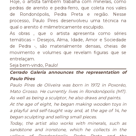
Hoje, o artista também trabalha com minerais, como
pedras de arenito e pedra-ferro, que coleta nos vales
de Rondonópolis, Pedra Preta e região. Nesse
processo, Paulo Pires desenvolveu uma técnica na
qual o arenito é milimetricamente esculpido.
As obras , que o artista apresenta como séries
temáticas – Desejos, Alma, Idade, Amor e Sociedade
de Pedra -, são materialmente densas, cheias de
movimento e volumes que revelam figuras que se
entrelaçam.
Seja bem-vindo, Paulo!
Cerrado Galeria announces the representation of
Paulo Pires
Paulo Pires de Oliveira was born in 1972 in Poxoréo,
Mato Grosso. He currently lives in Rondonópolis (MT).
As well as being a sculptor, he also draws and paints.
At the age of eight, he began making wooden toys in
a playful and self-taught way and, at the age of 14, he
began sculpting and selling small pieces.
Today, the artist also works with minerals, such as
sandstone and ironstone, which he collects in the