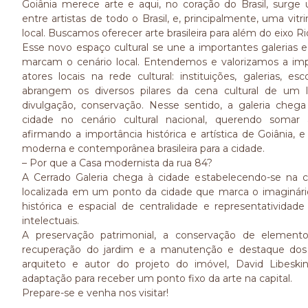
Goiânia merece arte e aqui, no coração do Brasil, surg
entre artistas de todo o Brasil, e, principalmente, uma vitr
local. Buscamos oferecer arte brasileira para além do eixo R
Esse novo espaço cultural se une a importantes galerias 
marcam o cenário local. Entendemos e valorizamos a imp
atores locais na rede cultural: instituições, galerias, e
abrangem os diversos pilares da cena cultural de um l
divulgação, conservação. Nesse sentido, a galeria cheg
cidade no cenário cultural nacional, querendo somar à
afirmando a importância histórica e artística de Goiânia, 
moderna e contemporânea brasileira para a cidade.
– Por que a Casa modernista da rua 84?
A Cerrado Galeria chega à cidade estabelecendo-se na c
localizada em um ponto da cidade que marca o imaginário
histórica e espacial de centralidade e representatividad
intelectuais.
A preservação patrimonial, a conservação de elemento
recuperação do jardim e a manutenção e destaque dos 
arquiteto e autor do projeto do imóvel, David Libeski
adaptação para receber um ponto fixo da arte na capital.
Prepare-se e venha nos visitar!