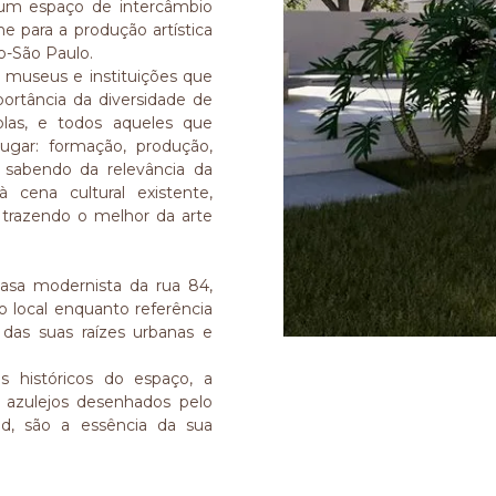
e um espaço de intercâmbio
ine para a produção artística
io-São Paulo.
e museus e instituições que
ortância da diversidade de
scolas, e todos aqueles que
ugar: formação, produção,
a sabendo da relevância da
 cena cultural existente,
e trazendo o melhor da arte
asa modernista da rua 84,
 local enquanto referência
e das suas raízes urbanas e
s históricos do espaço, a
azulejos desenhados pelo
nd, são a essência da sua