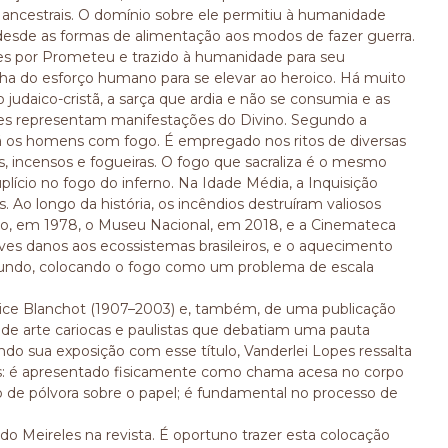
ancestrais. O domínio sobre ele permitiu à humanidade
m desde as formas de alimentação aos modos de fazer guerra.
s por Prometeu e trazido à humanidade para seu
a do esforço humano para se elevar ao heroico. Há muito
judaico-cristã, a sarça que ardia e não se consumia e as
tes representam manifestações do Divino. Segundo a
ará os homens com fogo. É empregado nos ritos de diversas
, incensos e fogueiras. O fogo que sacraliza é o mesmo
plício no fogo do inferno. Na Idade Média, a Inquisição
. Ao longo da história, os incêndios destruíram valiosos
ro, em 1978, o Museu Nacional, em 2018, e a Cinemateca
es danos aos ecossistemas brasileiros, e o aquecimento
 mundo, colocando o fogo como um problema de escala
aurice Blanchot (1907–2003) e, também, de uma publicação
s de arte cariocas e paulistas que debatiam uma pauta
do sua exposição com esse título, Vanderlei Lopes ressalta
dos: é apresentado fisicamente como chama acesa no corpo
o de pólvora sobre o papel; é fundamental no processo de
do Meireles na revista. É oportuno trazer esta colocação