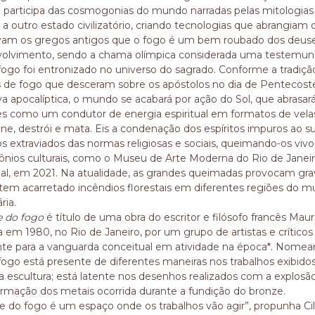
 participa das cosmogonias do mundo narradas pelas mitologias 
 a outro estado civilizatório, criando tecnologias que abrangia
am os gregos antigos que o fogo é um bem roubado dos deuse
olvimento, sendo a chama olímpica considerada uma testemunh
fogo foi entronizado no universo do sagrado. Conforme a tradição 
s de fogo que desceram sobre os apóstolos no dia de Pentecos
iva apocalíptica, o mundo se acabará por ação do Sol, que abras
ões como um condutor de energia espiritual em formatos de velas
ne, destrói e mata. Eis a condenação dos espíritos impuros ao su
s extraviados das normas religiosas e sociais, queimando-os vivos
ônios culturais, como o Museu de Arte Moderna do Rio de Janei
al, em 2021. Na atualidade, as grandes queimadas provocam grav
 tem acarretado incêndios florestais em diferentes regiões do
ria.
e do fogo
é título de uma obra do escritor e filósofo francês M
a em 1980, no Rio de Janeiro, por um grupo de artistas e crítico
nte para a vanguarda conceitual em atividade na época*. Nomean
fogo está presente de diferentes maneiras nos trabalhos exibi
 escultura; está latente nos desenhos realizados com a explosã
ormação dos metais ocorrida durante a fundição do bronze.
te do fogo é um espaço onde os trabalhos vão agir”, propunha Cil