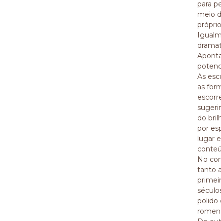
para p
meio d
própri
Igualm
dramat
Aponta
potenc
As esc
as for
escorr
sugeri
do bri
por es
lugar 
conteú
No con
tanto 
primei
século
polido
romeno