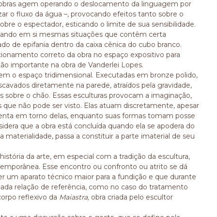
 obras agem operando o deslocamento da linguagem por
zar o fluxo da água –, provocando efeitos tanto sobre o
bre o espectador, esticando o limite de sua sensibilidade.
tando em si mesmas situações que contêm certa
de epifania dentro da caixa cênica do cubo branco.
cionamento correto da obra no espaço expositivo para
tão importante na obra de Vanderlei Lopes.
m o espaço tridimensional. Executadas em bronze polido,
scavados diretamente na parede, atraídos pela gravidade,
sobre o chão. Essas esculturas provocam a imaginação,
 que não pode ser visto. Elas atuam discretamente, apesar
menta em torno delas, enquanto suas formas tomam posse
idera que a obra está concluída quando ela se apodera do
 materialidade, passa a constituir a parte imaterial de seu
tória da arte, em especial com a tradição da escultura,
emporânea. Esse encontro ou confronto ou atrito se dá
er um aparato técnico maior para a fundição e que durante
cada relação de referência, como no caso do tratamento
orpo reflexivo da
Maiastra,
obra criada pelo escultor