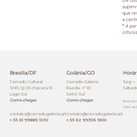
De out
superv
que re
a cent
*
A par
crític
Brasília/DF
Goiânia/GO
Horár
Cerrado Cultural
Cerrado Galeria
Seg — 
SHIS QI 05 chácara 10
Rua 84. nº 61
Sábado
Lago Sul
Setor Sul
Como chegar
Como chegar
Razão Soci
CNPJ: 49.3
contato@cerradogaleria.art
contato@cerradogaleria.art
+ 55 61 99885 1030
+ 55 62 99306 9610