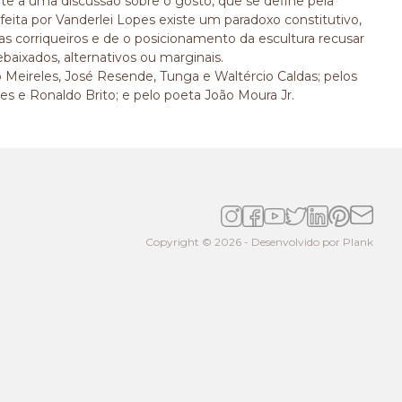
e a uma discussão sobre o gosto, que se define pela
 feita por Vanderlei Lopes existe um paradoxo constitutivo,
as corriqueiros e de o posicionamento da escultura recusar
baixados, alternativos ou marginais.
do Meireles, José Resende, Tunga e Waltércio Caldas; pelos
es e Ronaldo Brito; e pelo poeta João Moura Jr.
Copyright © 2026 - Desenvolvido por
Plank