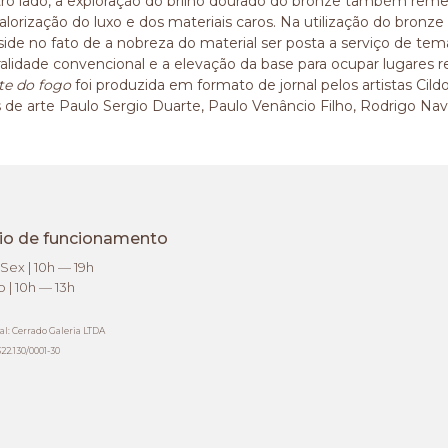
ro lado, a exploração do brilho dourado do bronze também remet
alorização do luxo e dos materiais caros. Na utilização do bronze
side no fato de a nobreza do material ser posta a serviço de tem
ralidade convencional e a elevação da base para ocupar lugares re
te do fogo
foi produzida em formato de jornal pelos artistas Cil
os de arte Paulo Sergio Duarte, Paulo Venâncio Filho, Rodrigo Nav
io de funcionamento
Sex | 10h — 19h
 | 10h — 13h
al: Cerrado Galeria LTDA
22.130/0001-30