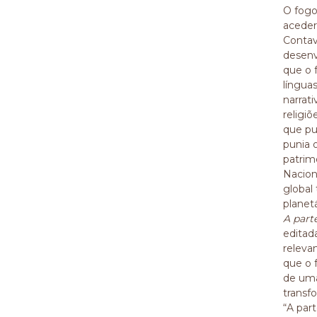
O fogo
aceder
Contav
desenv
que o 
língua
narrat
religi
que pu
punia o
patrim
Nacion
global
planetá
A part
editad
releva
que o 
de uma
transf
“A par