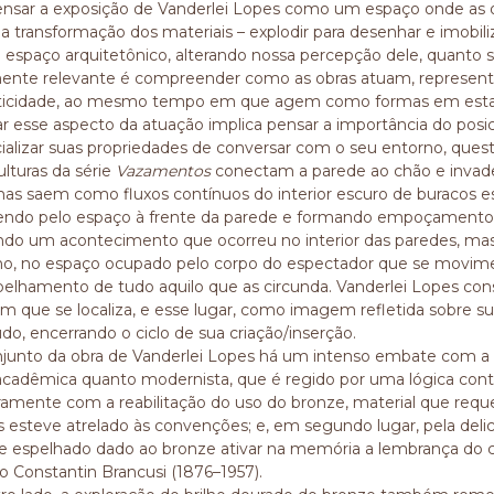
ensar a exposição de Vanderlei Lopes como um espaço onde as
a transformação dos materiais – explodir para desenhar e imobili
o espaço arquitetônico, alterando nossa percepção dele, quanto so
ente relevante é compreender como as obras atuam, represen
icidade, ao mesmo tempo em que agem como formas em estado 
r esse aspecto da atuação implica pensar a importância do posi
ializar suas propriedades de conversar com o seu entorno, ques
ulturas da série
Vazamentos
conectam a parede ao chão e invade
mas saem como fluxos contínuos do interior escuro de buracos e
endo pelo espaço à frente da parede e formando empoçamentos 
ndo um acontecimento que ocorreu no interior das paredes, mas
lho, no espaço ocupado pelo corpo do espectador que se movi
pelhamento de tudo aquilo que as circunda. Vanderlei Lopes cons
em que se localiza, e esse lugar, como imagem refletida sobre sua
do, encerrando o ciclo de sua criação/inserção.
junto da obra de Vanderlei Lopes há um intenso embate com a his
acadêmica quanto modernista, que é regido por uma lógica cont
ramente com a reabilitação do uso do bronze, material que requ
s esteve atrelado às convenções; e, em segundo lugar, pela deli
 e espelhado dado ao bronze ativar na memória a lembrança do c
 Constantin Brancusi (1876–1957).