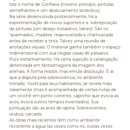
traz o nome de Confraria (mesmo princípio, pinturas
semelhantes e um deslocamento simbólico).
Na série desenvolvida posteriormente, há a
experimentação de novos suportes e a sobreposição
de pinturas (um desejo instalativo, talvez). São os
‘queimados’, madeira reaproveitada e chamuscada
antes de receber a tinta. Talvez uma reunião de
anotações visuais. O material ganha também o espaço
tridimensional com sua negras casas de pássaros.
Puro estranhamento. Há certa sujeição à catalogação
deteriorada em fantasmagoria da imagem dos
animais. A forma resiste, mas emula dissolução. É aí
que a disputa pela sobrevivência, no ambiente
tornado hostil para seus habitantes, se revela mais
claramente (mas é acompanhada de certas notas de
um crochê em ponto corrente, capricho que evoca as
avós, evoca outros tempos inventados). Sua
pontuação são as aves de rapina. Sobreviventes,
urubus, carcarás.
As obras mais recentes têm como ambiente
recorrente a água (as vezes como rio, outras vezes