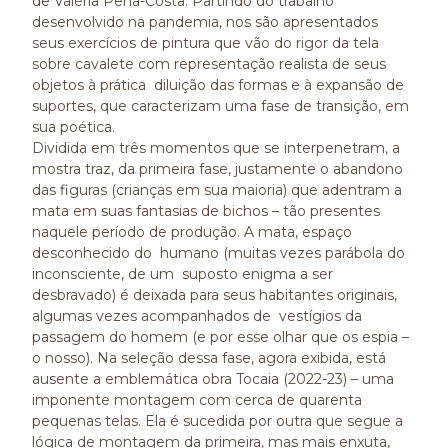
de Valéria Pena-Costa. Partindo do trabalho
desenvolvido na pandemia, nos são apresentados
seus exercícios de pintura que vão do rigor da tela
sobre cavalete com representação realista de seus
objetos à prática diluição das formas e à expansão de
suportes, que caracterizam uma fase de transição, em
sua poética.
Dividida em três momentos que se interpenetram, a
mostra traz, da primeira fase, justamente o abandono
das figuras (crianças em sua maioria) que adentram a
mata em suas fantasias de bichos – tão presentes
naquele período de produção. A mata, espaço
desconhecido do humano (muitas vezes parábola do
inconsciente, de um suposto enigma a ser
desbravado) é deixada para seus habitantes originais,
algumas vezes acompanhados de vestígios da
passagem do homem (e por esse olhar que os espia –
o nosso). Na seleção dessa fase, agora exibida, está
ausente a emblemática obra Tocaia (2022-23) – uma
imponente montagem com cerca de quarenta
pequenas telas. Ela é sucedida por outra que segue a
lógica de montagem da primeira, mas mais enxuta,