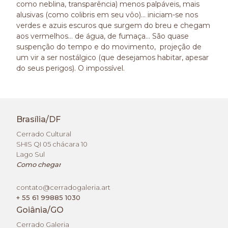
como neblina, transparência) menos palpáveis, mais
alusivas (como colibris em seu vôo)… iniciam-se nos
verdes e azuis escuros que surgem do breu e chegam
aos vermelhos… de água, de fumaça… São quase
suspenção do tempo e do movimento, projeção de
um vir a ser nostálgico (que desejamos habitar, apesar
do seus perigos). O impossível.
Brasília/DF
Cerrado Cultural
SHIS QI 05 chácara 10
Lago Sul
Como chegar
contato@cerradogaleria.art
+ 55 61 99885 1030
Goiânia/GO
Cerrado Galeria