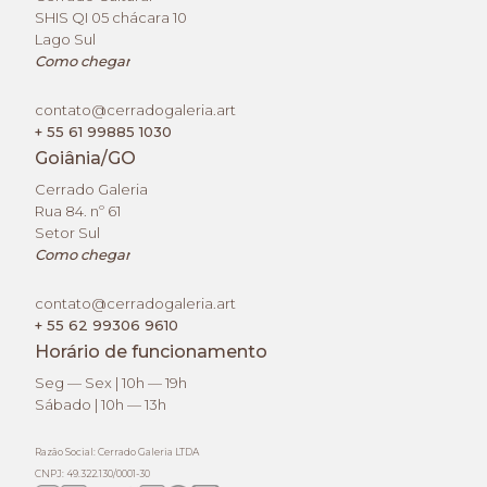
SHIS QI 05 chácara 10
Lago Sul
Como chegar
contato@cerradogaleria.art
+ 55 61 99885 1030
Goiânia/GO
Cerrado Galeria
Rua 84. nº 61
Setor Sul
Como chegar
contato@cerradogaleria.art
+ 55 62 99306 9610
Horário de funcionamento
Seg — Sex | 10h — 19h
Sábado | 10h — 13h
Razão Social: Cerrado Galeria LTDA
CNPJ: 49.322.130/0001-30