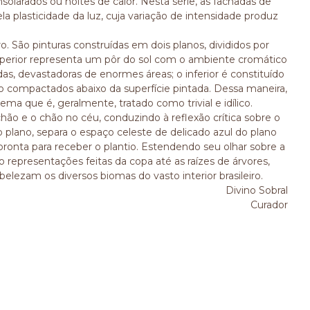
nsolarados ou noites de calor. Nesta série, as fachadas de
la plasticidade da luz, cuja variação de intensidade produz
ro. São pinturas construídas em dois planos, divididos por
superior representa um pôr do sol com o ambiente cromático
s, devastadoras de enormes áreas; o inferior é constituído
ão compactados abaixo da superfície pintada. Dessa maneira,
a que é, geralmente, tratado como trivial e idílico.
ão e o chão no céu, conduzindo à reflexão crítica sobre o
do plano, separa o espaço celeste de delicado azul do plano
pronta para receber o plantio. Estendendo seu olhar sobre a
o representações feitas da copa até as raízes de árvores,
lezam os diversos biomas do vasto interior brasileiro.
Divino Sobral
Curador