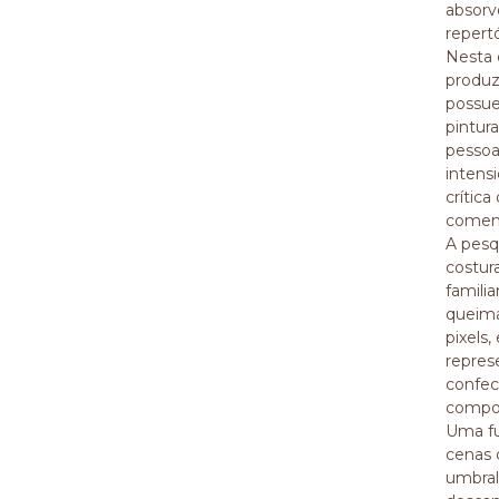
absorv
repertó
Nesta 
produz
possue
pintur
pessoa
intens
crític
coment
A pesq
costur
famili
queima
pixels
repres
confec
compos
Uma fu
cenas 
umbral