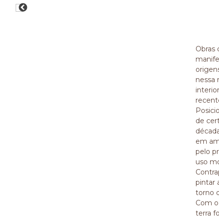
Obras 
manife
origen
nessa r
interi
recent
Posici
de cer
década
em amb
pelo p
uso mo
Contrap
pintar
torno 
Com o 
terra 