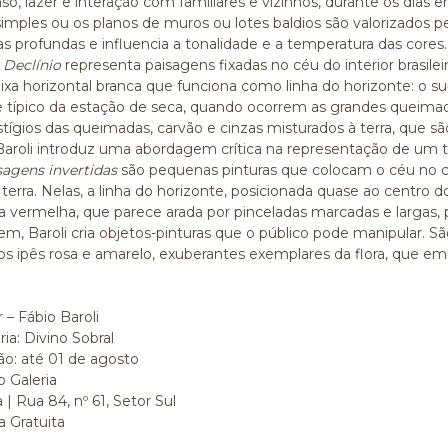
o, lazer e interação com familiares e vizinhos, durante os dias e
simples ou os planos de muros ou lotes baldios são valorizados pe
s profundas e influencia a tonalidade e a temperatura das cores.
e
Declínio
representa paisagens fixadas no céu do interior brasilei
ixa horizontal branca que funciona como linha do horizonte: o 
 típico da estação de seca, quando ocorrem as grandes queimada
stígios das queimadas, carvão e cinzas misturados à terra, que s
Baroli introduz uma abordagem crítica na representação de um tem
sagens invertidas
são pequenas pinturas que colocam o céu no ch
 terra. Nelas, a linha do horizonte, posicionada quase ao centro 
ra vermelha, que parece arada por pinceladas marcadas e largas, 
em, Baroli cria objetos-pinturas que o público pode manipular. Sã
s ipês rosa e amarelo, exuberantes exemplares da flora, que embe
r – Fábio Baroli
ia: Divino Sobral
ção: até 01 de agosto
o Galeria
 | Rua 84, nº 61, Setor Sul
a Gratuita