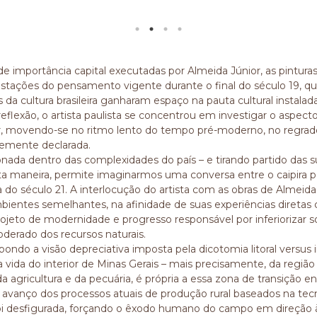
de importância capital executadas por Almeida Júnior, as pintura
stações do pensamento vigente durante o final do século 19, qu
s da cultura brasileira ganharam espaço na pauta cultural instala
eflexão, o artista paulista se concentrou em investigar o aspecto 
or, movendo-se no ritmo lento do tempo pré-moderno, no regrad
emente declarada.
onada dentro das complexidades do país – e tirando partido das s
ta maneira, permite imaginarmos uma conversa entre o caipira paul
 do século 21. A interlocução do artista com as obras de Almeid
ientes semelhantes, na afinidade de suas experiências diretas c
rojeto de modernidade e progresso responsável por inferiorizar s
derado dos recursos naturais.
ondo a visão depreciativa imposta pela dicotomia litoral versus i
 a vida do interior de Minas Gerais – mais precisamente, da região
da agricultura e da pecuária, é própria a essa zona de transição
avanço dos processos atuais de produção rural baseados na tecno
foi desfigurada, forçando o êxodo humano do campo em direção às p