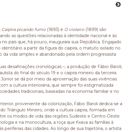
s
Caipira picando fumo
(1893) e
O violeiro
(1899) são
ando as questões relacionadas à identidade nacional e às
da no país que, há pouco, inaugurara sua República. Engajado
identitário a partir da figura do caipira, o matuto isolado no
o da vida simples e abandonado pela ordem progressista
uas desafinações cronológicas –, a produção de Fábio Baroli,
ista do final do século 19 e o caipira mineiro da terceira
a Júnior se dá por meio da aproximação das suas vivências
om a cultura interiorana, que sempre foi estigmatizada
ociedades tradicionais, baseadas na economia familiar e no
nterior, proveniente da colonização, Fábio Baroli dedica-se a
 do Triângulo Mineiro, onde a cultura caipira, formada em
 entre os modos de vida das regiões Sudeste e Centro-Oeste.
logia e na monocultura, a roça que fixava as famílias à
eriferias das cidades. Ao longo de sua trajetória, o artista