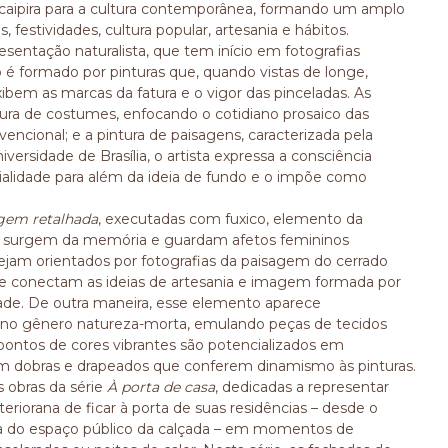
caipira para a cultura contemporânea, formando um amplo
, festividades, cultura popular, artesania e hábitos.
sentação naturalista, que tem início em fotografias
 é formado por pinturas que, quando vistas de longe,
ibem as marcas da fatura e o vigor das pinceladas. As
tura de costumes, enfocando o cotidiano prosaico das
cional; e a pintura de paisagens, caracterizada pela
ersidade de Brasília, o artista expressa a consciência
erialidade para além da ideia de fundo e o impõe como
gem retalhada
, executadas com fuxico, elemento da
is surgem da memória e guardam afetos femininos
ejam orientados por fotografias da paisagem do cerrado
e conectam as ideias de artesania e imagem formada por
dade. De outra maneira, esse elemento aparece
no gênero natureza-morta, emulando peças de tecidos
pontos de cores vibrantes são potencializados em
 dobras e drapeados que conferem dinamismo às pinturas.
 obras da série
À porta de casa
, dedicadas a representar
riorana de ficar à porta de suas residências – desde o
lena do espaço público da calçada – em momentos de