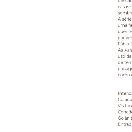
descans
casas 
sombra
A séri
uma fa
quente
por ve
Fábio 
As
Pai
uso da
de ter
paisag
como o
Interio
Curador
Visita
Cerrad
Goiânia
Entrad