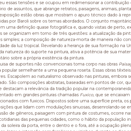
eu essas tensões e se ocupou em redimensionar a contribuição 
rio de assuntos, que abrange retratos, paisagens, animais, plantas
exposição estão obras que mostram o apuro técnico dado à repre
idas por Baroli sobre os temas abordados. O conjunto majoritário
m uma definição quase fotográfica e, quando vistas de perto, ex
as se organizam em torno de três questões: a atualização da pin
s simples; a composição de natureza-morta de maneira não conven
idade da luz tropical. Revelando a herança de sua formação na Univ
a da natureza do suporte na pintura, ativa a potência de sua mat
ário sobre a própria existência da pintura.
uisa de suportes não convencionais toma corpo nas obras
Paisa
a popular semelhante a uma pequena roseta. Essas obras têxte
ares. Escapolem ao naturalismo observado nas pinturas, embora s
do. São composições abstratas, baseadas em pontos de cor, qu
, e destacam a relevância da tradição popular na contemporanei
entado em grandes pinturas chamadas
Fuxico
,
que se encaixam 
cionados com fuxicos. Dispostos sobre uma superfície preta, os 
ições que lidam com modulações sinuosas, desenrolando-se em
são de gêneros, paisagem com pintura de costumes, ocorre nas
cotidianas das pequenas cidades, como o hábito da população inte
 da soleira da porta, entre o dentro e o fora, até a ocupação p