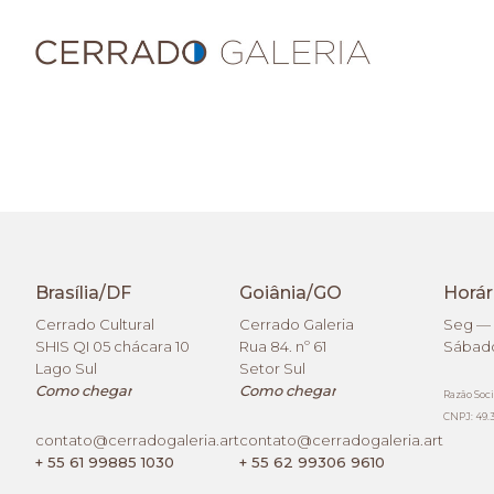
Brasília/DF
Goiânia/GO
Horár
Cerrado Cultural
Cerrado Galeria
Seg — 
SHIS QI 05 chácara 10
Rua 84. nº 61
Sábado
Lago Sul
Setor Sul
Como chegar
Como chegar
Razão Soci
CNPJ: 49.3
contato@cerradogaleria.art
contato@cerradogaleria.art
+ 55 61 99885 1030
+ 55 62 99306 9610