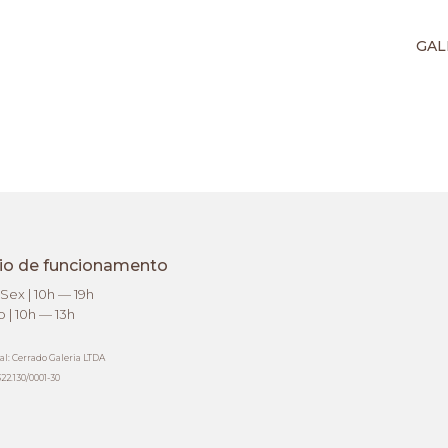
GAL
io de funcionamento
Sex | 10h — 19h
 | 10h — 13h
al: Cerrado Galeria LTDA
22.130/0001-30